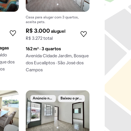
Casa para alugar com 3 quartos,
aceita pets.
R$ 3.000
aluguel
R$ 3.272 total
vagas
162 m² · 3 quartos
aldo
Avenida Cidade Jardim, Bosque
que dos
dos Eucaliptos · São José dos
dos
Campos
A
núncio novo
B
aixou o preço