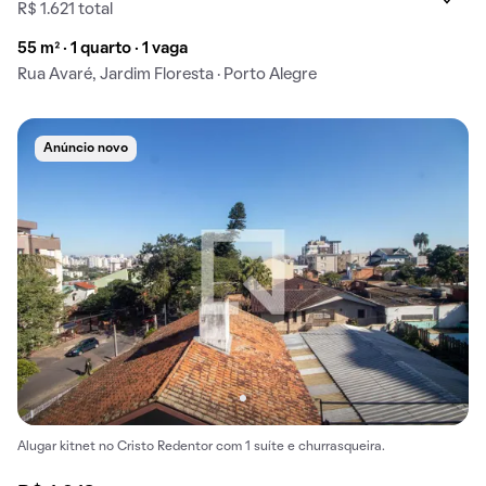
R$ 1.621 total
55 m² · 1 quarto · 1 vaga
Rua Avaré, Jardim Floresta · Porto Alegre
Anúncio novo
Alugar kitnet no Cristo Redentor com 1 suíte e churrasqueira.