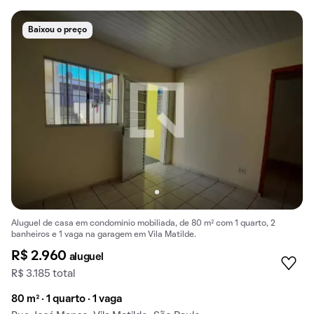
Baixou o preço
Aluguel de casa em condomínio mobiliada, de 80 m² com 1 quarto, 2
banheiros e 1 vaga na garagem em Vila Matilde.
R$ 2.960
aluguel
R$ 3.185 total
80 m² · 1 quarto · 1 vaga