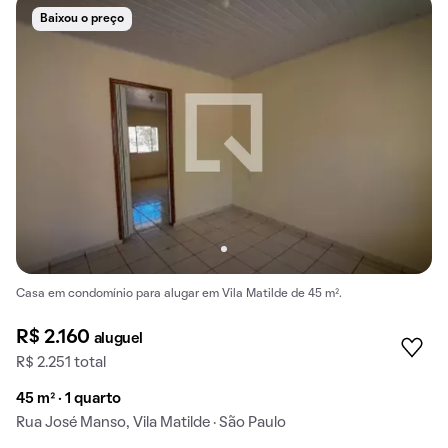
Baixou o preço
Casa em condomínio para alugar em Vila Matilde de 45 m².
R$ 2.160
aluguel
R$ 2.251 total
45 m² · 1 quarto
Rua José Manso, Vila Matilde · São Paulo