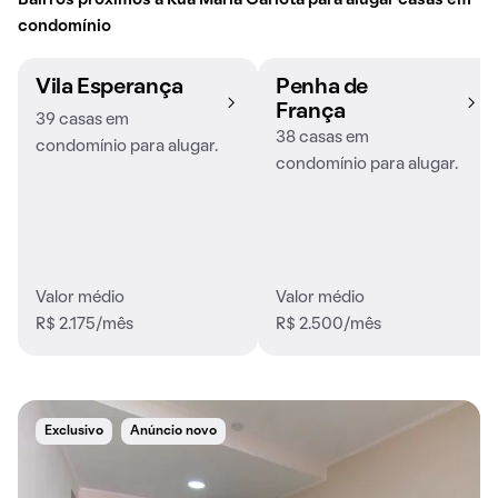
Bairros próximos à Rua Maria Carlota para alugar casas em
condomínio
Vila Esperança
Penha de
França
39 casas em
38 casas em
condomínio para alugar.
condomínio para alugar.
Valor médio
Valor médio
R$ 2.175/mês
R$ 2.500/mês
Exclusivo
Anúncio novo