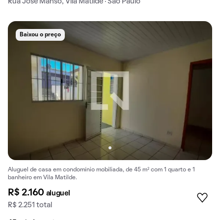
Rua José Manso, Vila Matilde · São Paulo
Baixou o preço
Aluguel de casa em condomínio mobiliada, de 45 m² com 1 quarto e 1
banheiro em Vila Matilde.
R$ 2.160
aluguel
R$ 2.251 total