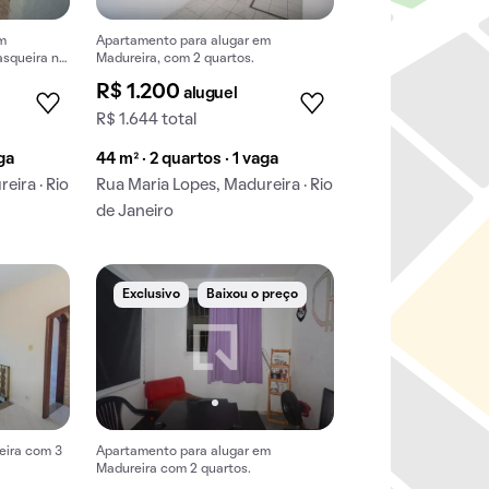
m
Apartamento para alugar em
asqueira no
Madureira, com 2 quartos.
R$ 1.200
aluguel
R$ 1.644 total
aga
44 m² · 2 quartos · 1 vaga
eira · Rio
Rua Maria Lopes, Madureira · Rio
de Janeiro
Exclusivo
Baixou o preço
eira com 3
Apartamento para alugar em
Madureira com 2 quartos.