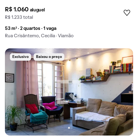
R$ 1.060
aluguel
R$ 1.233 total
53 m² · 2 quartos · 1 vaga
Rua Crisântemo, Cecília · Viamão
Exclusivo
Baixou o preço