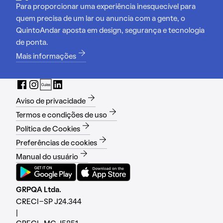
Para proporcionar uma experiência inesquecível para
quem precisa de um lar ou anuncia com a gente, o
QuintoAndar aposta em design, segurança e tecnologia
de ponta.
Mais informações
Aviso de privacidade
Termos e condições de uso
Política de Cookies
Preferências de cookies
Manual do usuário
GRPQA Ltda.
CRECI-SP J24.344
|