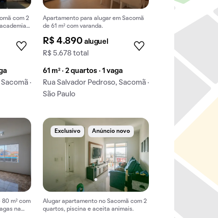
comã com 2
Apartamento para alugar em Sacomã
e academia
de 61 m² com varanda.
R$ 4.890
aluguel
R$ 5.678 total
aga
61 m² · 2 quartos · 1 vaga
 Sacomã ·
Rua Salvador Pedroso, Sacomã ·
São Paulo
Exclusivo
Anúncio novo
e 80 m² com
Alugar apartamento no Sacomã com 2
vagas na
quartos, piscina e aceita animais.