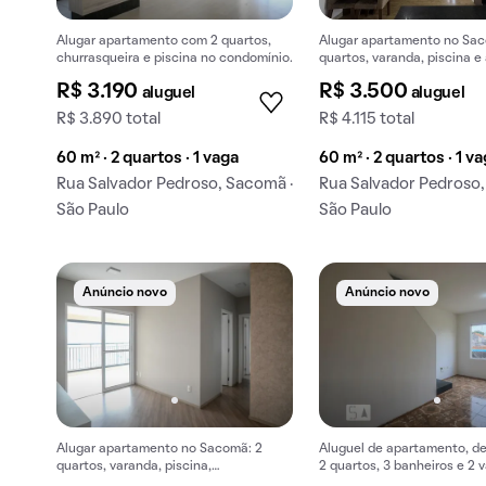
Alugar apartamento com 2 quartos,
Alugar apartamento no Sa
churrasqueira e piscina no condomínio.
quartos, varanda, piscina 
no condomínio.
R$ 3.190
R$ 3.500
aluguel
aluguel
R$ 3.890 total
R$ 4.115 total
60 m² · 2 quartos · 1 vaga
60 m² · 2 quartos · 1 v
Rua Salvador Pedroso, Sacomã ·
Rua Salvador Pedroso,
São Paulo
São Paulo
Anúncio novo
Anúncio novo
Alugar apartamento no Sacomã: 2
Aluguel de apartamento, d
quartos, varanda, piscina,
2 quartos, 3 banheiros e 2 
churrasqueira, academia.
garagem em Sacomã.