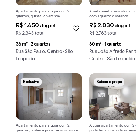
Apartamento para alugar com 2
Apartamento para alugar n
quartos, quintal e varanda.
com 1 quarto e varanda.
R$ 1.650
R$ 2.030
aluguel
aluguel
R$ 2.343 total
R$ 2.763 total
36 m² · 2 quartos
60 m² · 1 quarto
Rua São Paulo, Centro · São
Rua João Alfredo Panit
Leopoldo
Centro · São Leopoldo
Exclusivo
Baixou o preço
Apartamento para alugar com 2
Alugar apartamento com 2 
quartos, jardim e pode ter animais de
pode ter animais de estima
estimação.