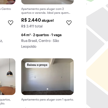
o Centro
Apartamento para alugar com 2
quartos e varanda. Ideal para quem
busca conforto e praticidades.
R$ 2.440
aluguel
R$ 3.411 total
64 m² · 2 quartos · 1 vaga
z,
Rua Brasil, Centro · São
Leopoldo
Baixou o preço
quartos,
Apartamento para alugar com 1 quarto.
ção.