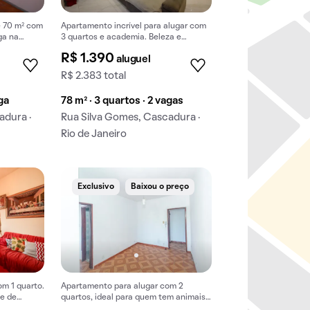
e 70 m² com
Apartamento incrível para alugar com
ga na
3 quartos e academia. Beleza e
conforto no seu aluguel dos sonhos!
R$ 1.390
aluguel
R$ 2.383 total
aga
78 m² · 3 quartos · 2 vagas
adura ·
Rua Silva Gomes, Cascadura ·
Rio de Janeiro
Exclusivo
Baixou o preço
m 1 quarto.
Apartamento para alugar com 2
de de
quartos, ideal para quem tem animais
de estimação.