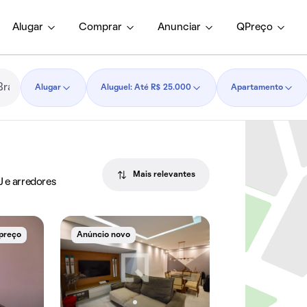
Alugar
Comprar
Anunciar
QPreço
Alugar
Aluguel: Até R$ 25.000
Apartamento
Mais relevantes
J e arredores
 preço
Anúncio novo