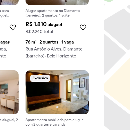
s para
Alugar apartamento no Diamante
uguel
(barreiro), 2 quartos, 1 suíte.
R$ 1.810
aluguel
R$ 2.240 total
 vagas
76 m² · 2 quartos · 1 vaga
soa,
Rua Antônio Alves, Diamante
onte
(barreiro) · Belo Horizonte
Exclusivo
 aluguel, 2
Apartamento mobiliado para aluguel
com 2 quartos e varanda.