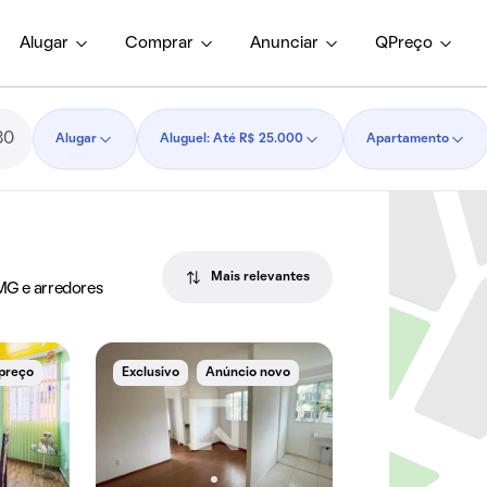
Alugar
Comprar
Anunciar
QPreço
Alugar
Aluguel: Até R$ 25.000
Apartamento
Mais relevantes
 MG e arredores
 preço
Exclusivo
Anúncio novo