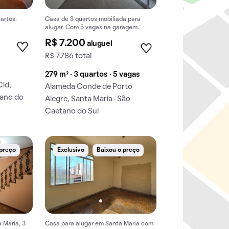
artos.
Casa de 3 quartos mobiliada para
alugar. Com 5 vagas na garagem.
R$ 7.200
aluguel
R$ 7.786 total
279 m² · 3 quartos · 5 vagas
Cid,
Alameda Conde de Porto
tano do
Alegre, Santa Maria · São
Caetano do Sul
 preço
Exclusivo
Baixou o preço
 Maria, 3
Casa para alugar em Santa Maria com