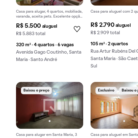
Casa para alugar, 4 quartos, mobiliada,
Casa para aluguel com 2 qu
varanda, aceita pets. Excelente opção
para aluguel.
R$ 2.790
aluguel
R$ 5.500
aluguel
R$ 2.909 total
R$ 5.883 total
105 m² · 2 quartos
320 m² · 4 quartos · 6 vagas
Rua Artur Rubéns Del 
Avenida Gago Coutinho, Santa
Santa Maria · São Cae
Maria · Santo André
Sul
Baixou o preço
Exclusivo
Baixou o
Casa para alugar em Santa Maria, 3
Casa para aluguel em Santa