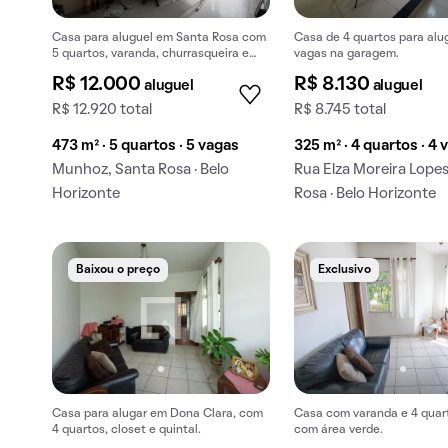
Casa para aluguel em Santa Rosa com
Casa de 4 quartos para alu
5 quartos, varanda, churrasqueira e
vagas na garagem.
animais permitidos.
R$ 12.000
R$ 8.130
aluguel
aluguel
R$ 12.920 total
R$ 8.745 total
473 m² · 5 quartos · 5 vagas
325 m² · 4 quartos · 4 
Munhoz, Santa Rosa · Belo
Rua Elza Moreira Lopes
Horizonte
Rosa · Belo Horizonte
Baixou o preço
Exclusivo
Casa para alugar em Dona Clara, com
Casa com varanda e 4 quar
4 quartos, closet e quintal.
com área verde.