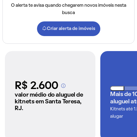
O alerta te avisa quando chegarem novos imóveis nesta
busca
Criar alerta de imóveis
R$ 2.600
A partir dos imóveis
anunciados pelo
Mais de 1
valor médio do aluguel de
QuintoAndar
kitnets em Santa Teresa,
aluguel a
RJ.
Kitnets até 1
alugar