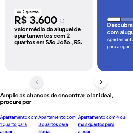
2 quartos
R$ 3.600
A partir dos imóveis
Descubra
anunciados pelo
valor médio do aluguel de
com alugu
QuintoAndar
apartamentos com 2
Apartamentos
quartos em São João , RS.
para alugar
Amplie as chances de encontrar o lar ideal,
procure por
Apartamento com
Apartamento com
Apartamento com 4 ou
1 quarto para
3 quartos para
mais quartos para
alugar
alugar
alugar