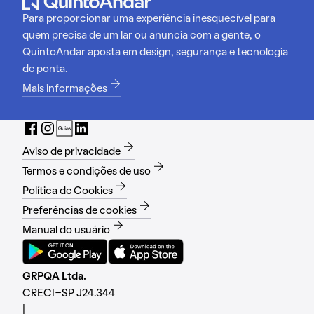
Para proporcionar uma experiência inesquecível para
quem precisa de um lar ou anuncia com a gente, o
QuintoAndar aposta em design, segurança e tecnologia
de ponta.
Mais informações
Aviso de privacidade
Termos e condições de uso
Política de Cookies
Preferências de cookies
Manual do usuário
GRPQA Ltda.
CRECI-SP J24.344
|