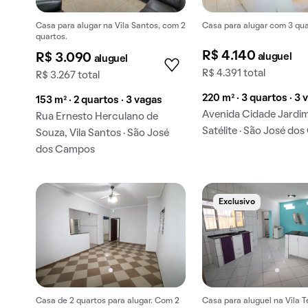
Casa para alugar na Vila Santos, com 2
Casa para alugar com 3 qua
quartos.
R$ 4.140
aluguel
R$ 3.090
aluguel
R$ 4.391 total
R$ 3.267 total
220 m² · 3 quartos · 3 
153 m² · 2 quartos · 3 vagas
Avenida Cidade Jardim
Rua Ernesto Herculano de
Satélite · São José d
Souza, Vila Santos · São José
dos Campos
Exclusivo
Casa de 2 quartos para alugar. Com 2
Casa para aluguel na Vila T