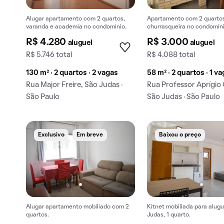
Alugar apartamento com 2 quartos,
Apartamento com 2 quartos,
varanda e academia no condomínio.
churrasqueira no condomíni
Ideal para alugar.
R$ 4.280
R$ 3.000
aluguel
aluguel
R$ 5.746 total
R$ 4.088 total
130 m² · 2 quartos · 2 vagas
58 m² · 2 quartos · 1 v
Rua Major Freire, São Judas ·
Rua Professor Aprígio
São Paulo
São Judas · São Paulo
Exclusivo
Em breve
Baixou o preço
Alugar apartamento mobiliado com 2
Kitnet mobiliada para alug
quartos.
Judas, 1 quarto.