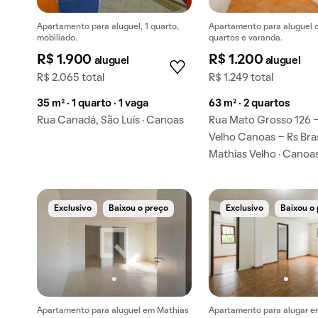
Apartamento para aluguel, 1 quarto,
Apartamento para aluguel 
mobiliado.
quartos e varanda.
R$ 1.900
R$ 1.200
aluguel
aluguel
R$ 2.065 total
R$ 1.249 total
35 m² · 1 quarto · 1 vaga
63 m² · 2 quartos
Rua Canadá, São Luís · Canoas
Rua Mato Grosso 126 
Velho Canoas - Rs Bras
Mathias Velho · Canoa
Exclusivo
Baixou o preço
Exclusivo
Baixou o
Apartamento para aluguel em Mathias
Apartamento para alugar e