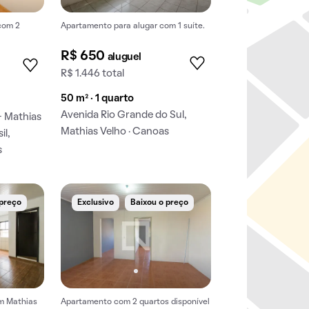
com 2
Apartamento para alugar com 1 suíte.
R$ 650
aluguel
R$ 1.446 total
50 m² · 1 quarto
Avenida Rio Grande do Sul,
- Mathias
Mathias Velho · Canoas
il,
s
 preço
Exclusivo
Baixou o preço
m Mathias
Apartamento com 2 quartos disponível