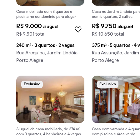
Casa mobiliada com 3 quartos e
Casa no Jardim Lindóia para
piscina no condomínio para alugar.
com 5 quartos, 2 suítes.
R$ 9.000
R$ 9.750
aluguel
aluguel
R$ 9.501 total
R$ 10.650 total
240 m² · 3 quartos · 2 vagas
375 m² · 5 quartos · 4 
Rua Arequipa, Jardim Lindóia ·
Rua Assunção, Jardim L
Porto Alegre
Porto Alegre
Exclusivo
Exclusivo
Aluguel de casa mobiliada, de 374 m²
Casa com varanda e 4 quar
com 3 quartos, 4 banheiros e 4 vagas
com piscina e área verde.
na garagem em Jardim Lindóia.