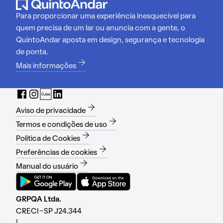
Para proporcionar uma experiência inesquecível para
quem precisa de um lar ou anuncia com a gente, o
QuintoAndar aposta em design, segurança e tecnologia
de ponta.
Mais informações
Aviso de privacidade
Termos e condições de uso
Política de Cookies
Preferências de cookies
Manual do usuário
GRPQA Ltda.
CRECI-SP J24.344
|