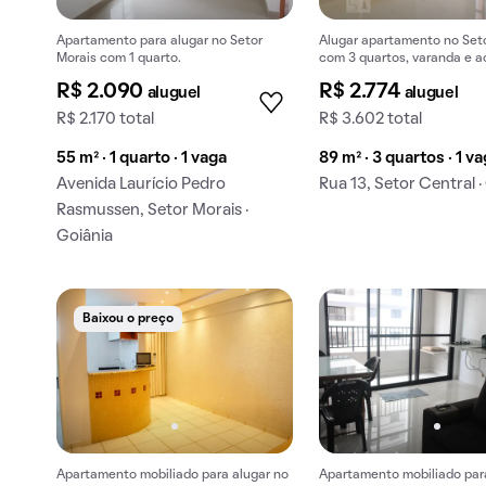
Apartamento para alugar no Setor
Alugar apartamento no Seto
Morais com 1 quarto.
com 3 quartos, varanda e a
animais.
R$ 2.090
R$ 2.774
aluguel
aluguel
R$ 2.170 total
R$ 3.602 total
55 m² · 1 quarto · 1 vaga
89 m² · 3 quartos · 1 v
Avenida Laurício Pedro
Rua 13, Setor Central ·
Rasmussen, Setor Morais ·
Goiânia
Baixou o preço
Apartamento mobiliado para alugar no
Apartamento mobiliado para