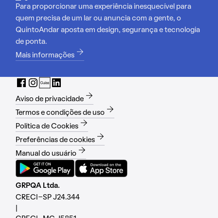
Para proporcionar uma experiência inesquecível para
quem precisa de um lar ou anuncia com a gente, o
QuintoAndar aposta em design, segurança e tecnologia
de ponta.
Mais informações
Aviso de privacidade
Termos e condições de uso
Política de Cookies
Preferências de cookies
Manual do usuário
GRPQA Ltda.
CRECI-SP J24.344
|