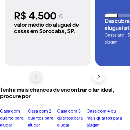
R$ 4.500
A partir dos imóveis
Descubra
anunciados pelo
valor médio do aluguel de
aluguel a
QuintoAndar
casas em Sorocaba, SP.
Casas até 1.
alugar
Tenha mais chances de encontrar o lar ideal,
procure por
Casa com 1
Casa com 2
Casa com 3
Casa com 4 ou
quarto para
quartos para
quartos para
mais quartos para
alugar
alugar
alugar
alugar