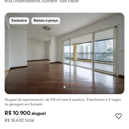
Rua Urbanizadora, Sumaré · São Paulo
Exclusivo
Baixou o preço
Aluguel de apartamento, de 214 m² com 4 quartos, 3 banheiros e 4 vagas
na garagem em Sumaré.
R$ 10.900
aluguel
R$ 18.430 total