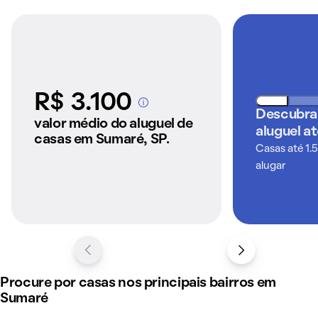
R$ 3.100
A partir dos imóveis
Descubra
anunciados pelo
valor médio do aluguel de
aluguel a
QuintoAndar
casas em Sumaré, SP.
Casas até 1.
alugar
Procure por casas nos principais bairros em
Sumaré