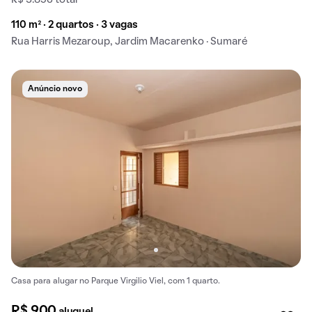
R$ 3.856 total
110 m² · 2 quartos · 3 vagas
Rua Harris Mezaroup, Jardim Macarenko · Sumaré
Anúncio novo
Casa para alugar no Parque Virgilio Viel, com 1 quarto.
R$ 900