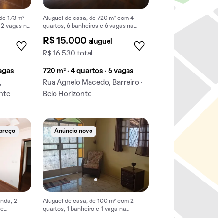
de 173 m²
Aluguel de casa, de 720 m² com 4
 2 vagas na
quartos, 6 banheiros e 6 vagas na
garagem em Barreiro.
R$ 15.000
aluguel
R$ 16.530 total
vagas
720 m² · 4 quartos · 6 vagas
,
Rua Agnelo Macedo, Barreiro ·
onte
Belo Horizonte
 preço
Anúncio novo
nda, 2
Aluguel de casa, de 100 m² com 2
de
quartos, 1 banheiro e 1 vaga na
garagem em Barreiro.