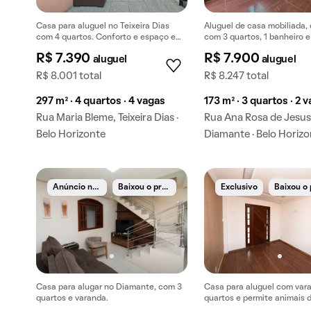
Casa para aluguel no Teixeira Dias
Aluguel de casa mobiliada, 
com 4 quartos. Conforto e espaço em
com 3 quartos, 1 banheiro e
localização privilegiada.
garagem em Diamante.
R$ 7.390
R$ 7.900
aluguel
aluguel
R$ 8.001 total
R$ 8.247 total
297 m² · 4 quartos · 4 vagas
173 m² · 3 quartos · 2 
Rua Maria Bleme, Teixeira Dias ·
Rua Ana Rosa de Jesus
Belo Horizonte
Diamante · Belo Horiz
A
núncio novo
B
aixou o preço
Exclusivo
Baixou o
Casa para alugar no Diamante, com 3
Casa para aluguel com vara
quartos e varanda.
quartos e permite animais 
estimação.