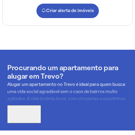
Criar alerta de imóveis
Procurando um apartamento para
alugar em Trevo?
Alugar um apartamento no Trevo é ideal para quem busca
uma vida social agradável sem o caos de bairros muito
agitados. A vida boêmia local, com choperias e espetinhos,
proporciona ótimas opções de lazer noturno. A mobilidade
é excelente, facilitando o acesso a faculdades e outras
Mostrar mais
regiões da cidade. O comércio local é tão completo que
permite uma rotina prática, resolvida a pé. O custo de vida