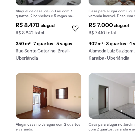
Aluguel de casa, de 350 m² com 7
Casa para alugar com 3 qu
quartos, 2 banheiros e 5 vagas na
varanda incrível. Descubra
garagem em Brasil.
aluguel ideal hoje mesmo!
R$ 8.470
R$ 7.000
aluguel
aluguel
R$ 8.842 total
R$ 7.410 total
350 m² · 7 quartos · 5 vagas
402 m² · 3 quartos · 4
Rua Santa Catarina, Brasil ·
Alameda Luiz Suzigam,
Uberlândia
Karaíba · Uberlândia
Alugar casa no Jaraguá com 2 quartos
Casa para alugar no Jardim
e varanda.
com 2 quartos, varanda e a
animais.