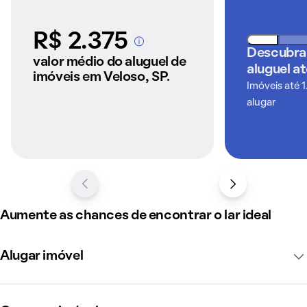
R$ 2.375
A partir dos imóveis
Descubra
anunciados pelo
valor médio do aluguel de
aluguel a
QuintoAndar
imóveis em Veloso, SP.
Imóveis até 1
alugar
Aumente as chances de encontrar o lar ideal
Alugar imóvel