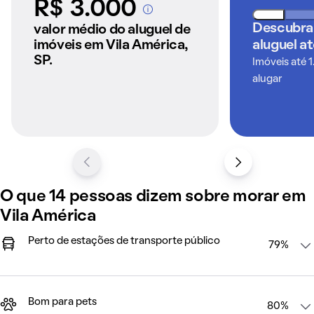
R$ 3.000
A partir dos imóveis
anunciados pelo
Descubra
valor médio do aluguel de
QuintoAndar
imóveis em Vila América,
aluguel a
SP.
Imóveis até 1
alugar
O que 14 pessoas dizem sobre morar em
Vila América
Perto de estações de transporte público
79%
Bom para pets
80%