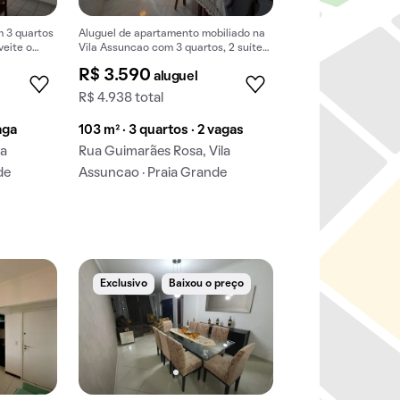
 3 quartos
Aluguel de apartamento mobiliado na
veite o
Vila Assuncao com 3 quartos, 2 suítes
luguel!
e churrasqueira no condomínio.
R$ 3.590
aluguel
R$ 4.938 total
aga
103 m² · 3 quartos · 2 vagas
la
Rua Guimarães Rosa, Vila
de
Assuncao · Praia Grande
Exclusivo
Baixou o preço