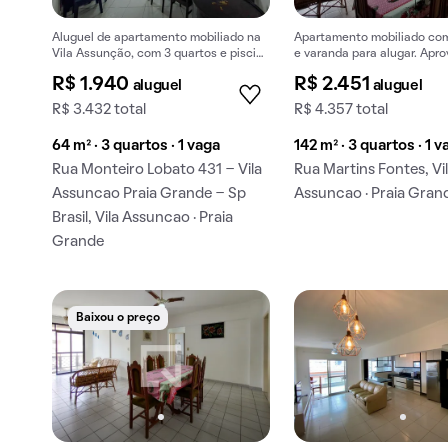
Aluguel de apartamento mobiliado na
Apartamento mobiliado com
Vila Assunção, com 3 quartos e piscina
e varanda para alugar. Apro
no condomínio.
conforto e praticidade no a
R$ 1.940
R$ 2.451
aluguel
aluguel
R$ 3.432 total
R$ 4.357 total
64 m² · 3 quartos · 1 vaga
142 m² · 3 quartos · 1 v
Rua Monteiro Lobato 431 - Vila
Rua Martins Fontes, Vi
Assuncao Praia Grande - Sp
Assuncao · Praia Gran
Brasil, Vila Assuncao · Praia
Grande
Baixou o preço