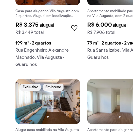
Casa para alugar na Vila Augusta com
Apartamento mobiliado par
2 quartos. Aluguel em localização
na Vila Augusta, com 2 quar
tranquila.
suíte, varanda gourmet e pi
R$ 3.375
R$ 6.000
aluguel
aluguel
R$ 3.449 total
R$ 7.906 total
199 m² · 2 quartos
79 m² · 2 quartos · 2 v
Rua Engenheiro Alexandre
Rua Santa Izabel, Vila 
Machado, Vila Augusta ·
Guarulhos
Guarulhos
Exclusivo
Em breve
Alugar casa mobiliada na Vila Augusta
Apartamento para alugar na