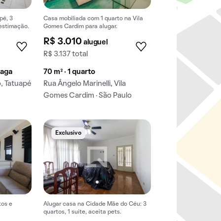
pé, 3
Casa mobiliada com 1 quarto na Vila
 estimação.
Gomes Cardim para alugar.
R$ 3.010
aluguel
R$ 3.137 total
vaga
70 m² · 1 quarto
, Tatuapé
Rua Ângelo Marinelli, Vila
Gomes Cardim · São Paulo
Exclusivo
tos e
Alugar casa na Cidade Mãe do Céu: 3
quartos, 1 suíte, aceita pets.