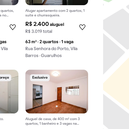
 quartos,
Alugar apartamento com 2 quartos, 1
a no
suíte e churrasqueira.
R$ 2.400
aluguel
R$ 3.019 total
agas
63 m² · 2 quartos · 1 vaga
Vila
Rua Senhora do Porto, Vila
Barros · Guarulhos
 preço
Exclusivo
to.
Aluguel de casa, de 400 m² com 3
quartos, 1 banheiro e 3 vagas na
garagem em Jardim Monte Carmelo.