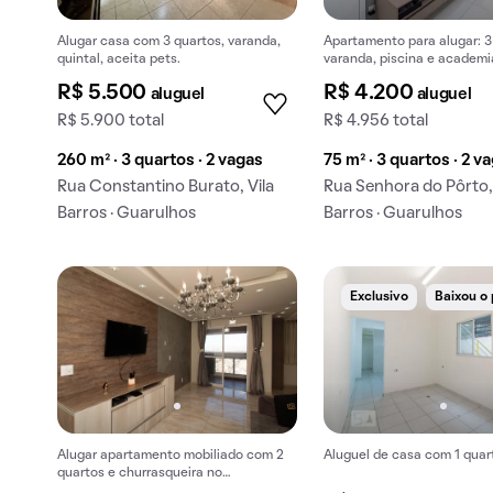
Alugar casa com 3 quartos, varanda,
Apartamento para alugar: 3
quintal, aceita pets.
varanda, piscina e academi
condomínio.
R$ 5.500
R$ 4.200
aluguel
aluguel
R$ 5.900 total
R$ 4.956 total
260 m² · 3 quartos · 2 vagas
75 m² · 3 quartos · 2 v
Rua Constantino Burato, Vila
Rua Senhora do Pôrto, 
Barros · Guarulhos
Barros · Guarulhos
Exclusivo
Baixou o
Alugar apartamento mobiliado com 2
Aluguel de casa com 1 quar
quartos e churrasqueira no
condomínio.