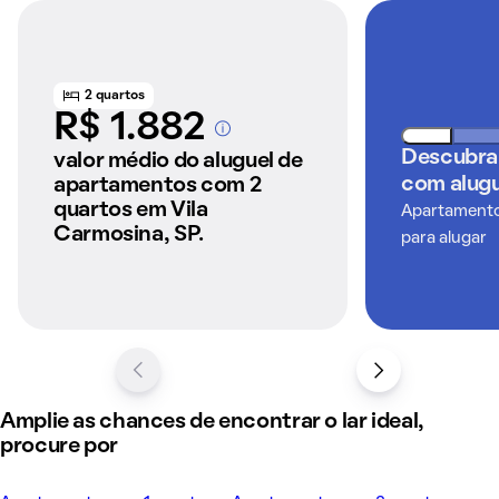
2 quartos
R$ 1.882
A partir dos imóveis
Descubra
anunciados pelo
valor médio do aluguel de
QuintoAndar
com alugu
apartamentos com 2
quartos em Vila
Apartamentos
Carmosina, SP.
para alugar
Amplie as chances de encontrar o lar ideal,
procure por