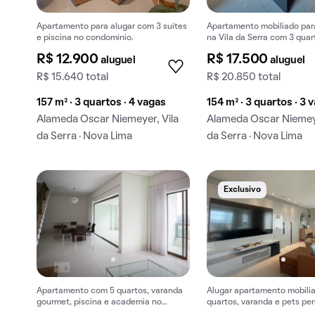
Apartamento para alugar com 3 suítes
Apartamento mobiliado par
e piscina no condomínio.
na Vila da Serra com 3 quar
varanda e piscina no condo
R$ 12.900
R$ 17.500
aluguel
aluguel
R$ 15.640 total
R$ 20.850 total
157 m² · 3 quartos · 4 vagas
154 m² · 3 quartos · 3 
Alameda Oscar Niemeyer, Vila
Alameda Oscar Niemeye
da Serra · Nova Lima
da Serra · Nova Lima
Exclusivo
Apartamento com 5 quartos, varanda
Alugar apartamento mobili
gourmet, piscina e academia no
quartos, varanda e pets per
condomínio para alugar.