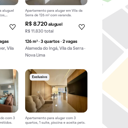
a aluguel
Apartamento para alugar em Vila da
tos,
Serra de 126 m² com varanda.
mínio.
R$ 8.720
aluguel
R$ 11.830 total
vagas
126 m² · 3 quartos · 2 vagas
r, Vila
Alameda do Ingá, Vila da Serra ·
Nova Lima
Exclusivo
ado com 3
Apartamento para alugar com 3
mitidos.
quartos, 1 suíte, piscina e aceita pets.