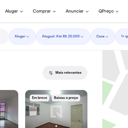
Alugar
Comprar
Anunciar
QPreço
Alugar
Aluguel: Até R$ 25.000
Casa
1+ q
Mais relevantes
Em breve
Baixou o preço