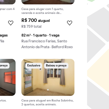
agmar com 4
Casa para alugar com 1 quarto,
varanda e aceita animais de
estimação.
R$ 700
aluguel
R$ 759 total
vagas
82 m² · 1 quarto · 1 vaga
ila
Rua Francisco Farias, Santo
Antonio da Prata · Belford Roxo
 preço
Exclusivo
Baixou o preço
rtos.
Casa para aluguel em Rocha Sobrinho,
2 quartos, aceita animais.