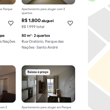
no Parque
Apartamento para alugar com 2
quartos.
o.
R$ 1.800
aluguel
R$ 1.999 total
gas
80 m² · 2 quartos
as Nações
Rua Oratório, Parque das
Nações · Santo André
Baixou o preço
com 2
Apartamento para alugar em Parque