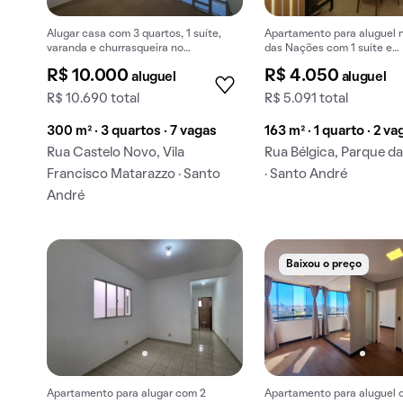
Alugar casa com 3 quartos, 1 suíte,
Apartamento para aluguel 
varanda e churrasqueira no
das Nações com 1 suíte e
condomínio.
churrasqueira no condomíni
R$ 10.000
R$ 4.050
aluguel
aluguel
R$ 10.690 total
R$ 5.091 total
300 m² · 3 quartos · 7 vagas
163 m² · 1 quarto · 2 va
Rua Castelo Novo, Vila
Rua Bélgica, Parque d
Francisco Matarazzo · Santo
· Santo André
André
Baixou o preço
Apartamento para alugar com 2
Apartamento para aluguel 