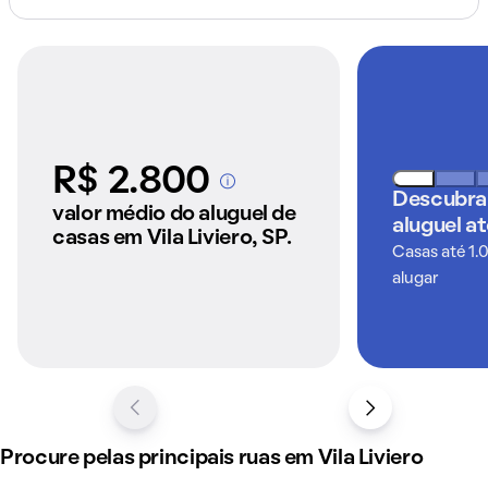
R$ 2.800
A partir dos imóveis
Descubra
anunciados pelo
valor médio do aluguel de
aluguel a
QuintoAndar
casas em Vila Liviero, SP.
Casas até 1.
alugar
Procure pelas principais ruas em Vila Liviero