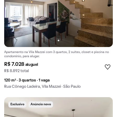
Apartamento na Vila Mazzei com 3 quartos, 2 suítes, closet e piscina no
condomínio, para alugar.
R$ 7.028
aluguel
R$ 8.892 total
120 m² · 3 quartos · 1 vaga
Rua Cônego Ladeira, Vila Mazzei · São Paulo
Exclusivo
Anúncio novo