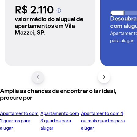
R$ 2.110
A partir dos imóveis
anunciados pelo
Descubra
valor médio do aluguel de
QuintoAndar
apartamentos em Vila
com alugu
Mazzei, SP.
Apartamentos
para alugar
Amplie as chances de encontrar o lar ideal,
procure por
Apartamento com
Apartamento com
Apartamento com 4
2 quartos para
3 quartos para
ou mais quartos para
alugar
alugar
alugar