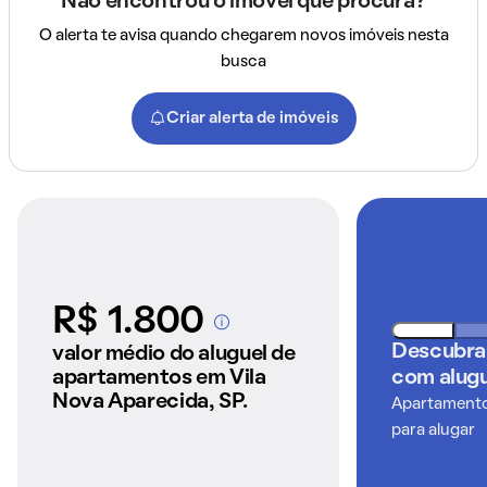
Não encontrou o imóvel que procura?
O alerta te avisa quando chegarem novos imóveis nesta
busca
Criar alerta de imóveis
R$ 1.800
A partir dos imóveis
anunciados pelo
Descubra
valor médio do aluguel de
QuintoAndar
apartamentos em Vila
com alugu
Nova Aparecida, SP.
Apartamentos
para alugar