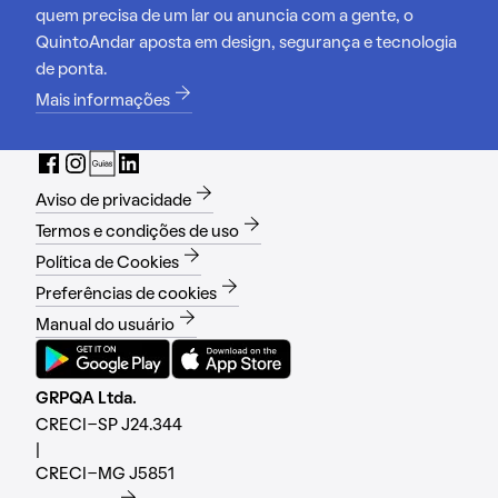
quem precisa de um lar ou anuncia com a gente, o
QuintoAndar aposta em design, segurança e tecnologia
de ponta.
Mais informações
Aviso de privacidade
Termos e condições de uso
Política de Cookies
Preferências de cookies
Manual do usuário
GRPQA Ltda.
CRECI-SP J24.344
|
CRECI-MG J5851