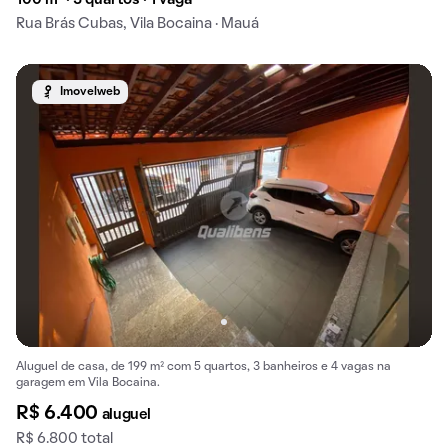
Rua Brás Cubas, Vila Bocaina · Mauá
Imovelweb
Aluguel de casa, de 199 m² com 5 quartos, 3 banheiros e 4 vagas na
garagem em Vila Bocaina.
R$ 6.400
aluguel
R$ 6.800 total