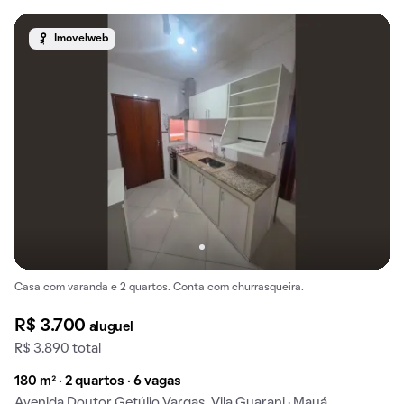
Imovelweb
Casa com varanda e 2 quartos. Conta com churrasqueira.
R$ 3.700
aluguel
R$ 3.890 total
180 m² · 2 quartos · 6 vagas
Avenida Doutor Getúlio Vargas, Vila Guarani · Mauá