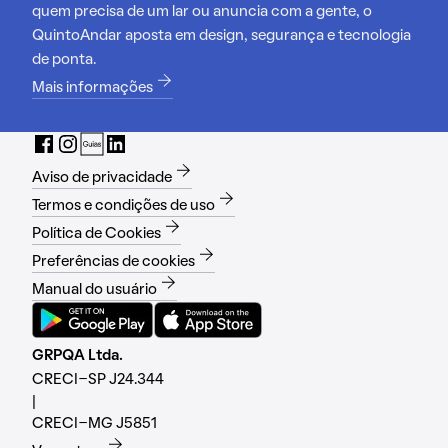
quem precisa de um lar ou anuncia com a gente, o
QuintoAndar aposta em design, segurança e tecnologia
de ponta.
Mais informações
Aviso de privacidade
Termos e condições de uso
Política de Cookies
Preferências de cookies
Manual do usuário
GRPQA Ltda.
CRECI-SP J24.344
|
CRECI-MG J5851