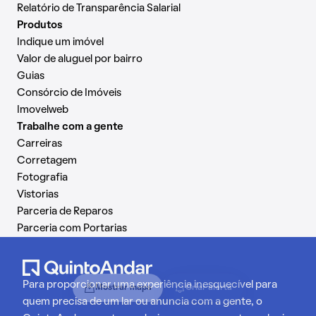
Relatório de Transparência Salarial
Produtos
Indique um imóvel
Valor de aluguel por bairro
Guias
Consórcio de Imóveis
Imovelweb
Trabalhe com a gente
Carreiras
Corretagem
Fotografia
Vistorias
Parceria de Reparos
Parceria com Portarias
Para proporcionar uma experiência inesquecível para
Mostrar mapa
Criar alerta
quem precisa de um lar ou anuncia com a gente, o