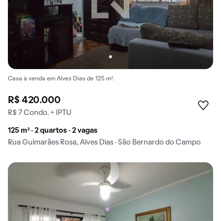
Casa à venda em Alves Dias de 125 m².
R$ 420.000
R$ 7 Condo. + IPTU
125 m² · 2 quartos · 2 vagas
Rua Guimarães Rosa, Alves Dias · São Bernardo do Campo