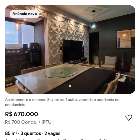
Anúncio novo
Apartamento à compra: 3 quartos, 1 suíte, varanda e academia no
condomínio.
R$ 670.000
R$ 700 Condo. + IPTU
85 m² · 3 quartos · 2 vagas