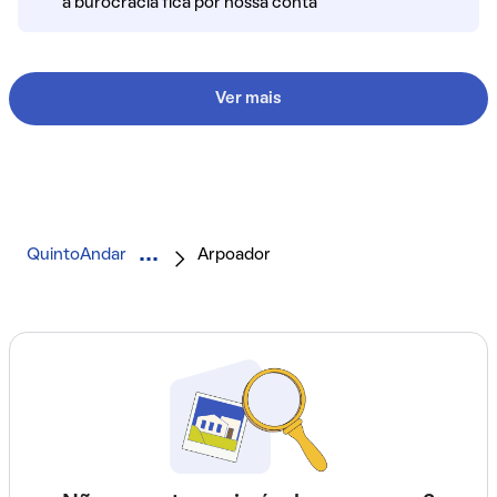
a burocracia fica por nossa conta
Ver mais
QuintoAndar
Arpoador