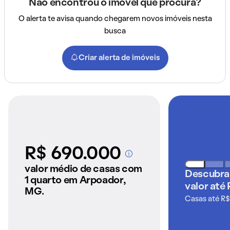
Não encontrou o imóvel que procura?
O alerta te avisa quando chegarem novos imóveis nesta
busca
Criar alerta de imóveis
R$ 690.000
A partir dos imóveis
anunciados pelo
valor médio de casas com
Descubra
QuintoAndar
1 quarto em Arpoador,
valor até
MG.
Casas até R$