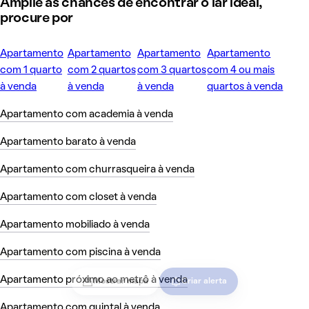
Amplie as chances de encontrar o lar ideal,
procure por
Apartamento
Apartamento
Apartamento
Apartamento
com 1 quarto
com 2 quartos
com 3 quartos
com 4 ou mais
à venda
à venda
à venda
quartos à venda
Apartamento com academia à venda
Apartamento barato à venda
Apartamento com churrasqueira à venda
Apartamento com closet à venda
Apartamento mobiliado à venda
Apartamento com piscina à venda
Apartamento próximo ao metrô à venda
Mostrar mapa
Criar alerta
Apartamento com quintal à venda