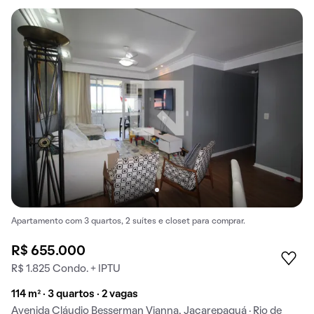
Apartamento com 3 quartos, 2 suítes e closet para comprar.
R$ 655.000
R$ 1.825 Condo. + IPTU
114 m² · 3 quartos · 2 vagas
Avenida Cláudio Besserman Vianna, Jacarepaguá · Rio de