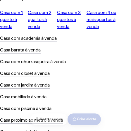
Casa com 1
Casa com 2
Casa com 3
Casa com 4 ou
quarto à
quartos à
quartos à
mais quartos à
venda
venda
venda
venda
Casa com academia à venda
Casa barata à venda
Casa com churrasqueira à venda
Casa com closet à venda
Casa com jardim à venda
Casa mobiliada à venda
Casa com piscina à venda
Mostrar mapa
Criar alerta
Casa próximo ao metrô à venda